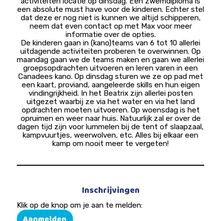
activiteiten locatie op dinsdag. Een zwemdiploma is
een absolute must have voor de kinderen. Echter stel
dat deze er nog niet is kunnen we altijd schipperen,
neem dat even contact op met Max voor meer
informatie over de opties.
De kinderen gaan in (kano)teams van 6 tot 10 allerlei
uitdagende activiteiten proberen te overwinnen. Op
maandag gaan we de teams maken en gaan we allerlei
groepsopdrachten uitvoeren en leren varen in een
Canadees kano. Op dinsdag sturen we ze op pad met
een kaart, proviand, aangeleerde skills en hun eigen
vindingrijkheid. In het Beatrix zijn allerlei posten
uitgezet waarbij ze via het water en via het land
opdrachten moeten uitvoeren. Op woensdag is het
opruimen en weer naar huis. Natuurlijk zal er over de
dagen tijd zijn voor lummelen bij de tent of slaapzaal,
kampvuurtjes, weerwolven, etc. Alles bij elkaar een
kamp om nooit meer te vergeten!
Inschrijvingen
Klik op de knop om je aan te melden:
Aanmelden