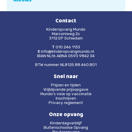
Nieuws
Contact
Kinderopvang Mundo
Marconiweg 2c
3112 EP Schiedam
T
010 246 1133
E
info@kinderopvangmundo.nl
IBAN NL16 ABNA 0593 9842 34
BTW nummer NL8125.88.460.B01
Snel naar
Prijzen en tijden
Vrijblijvende prijsopgave
Mundo’s visie op vaccinatie
Inschrijven
Privacy reglement
Onze opvang
Kinderdagverblijf
Buitenschoolse Opvang
Peuteropvang