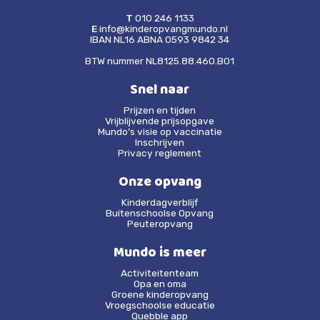
T
010 246 1133
E
info@kinderopvangmundo.nl
IBAN NL16 ABNA 0593 9842 34
BTW nummer NL8125.88.460.B01
Snel naar
Prijzen en tijden
Vrijblijvende prijsopgave
Mundo’s visie op vaccinatie
Inschrijven
Privacy reglement
Onze opvang
Kinderdagverblijf
Buitenschoolse Opvang
Peuteropvang
Mundo is meer
Activiteitenteam
Opa en oma
Groene kinderopvang
Vroegschoolse educatie
Quebble app