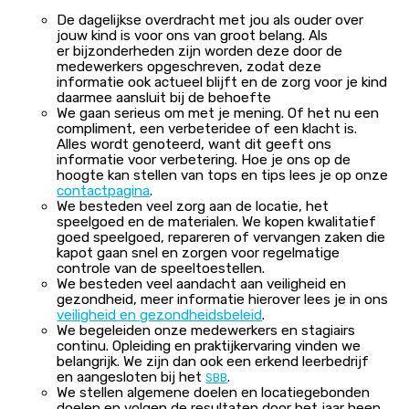
De dagelijkse overdracht met jou als ouder over
jouw kind is voor ons van groot belang. Als
er bijzonderheden zijn worden deze door de
medewerkers opgeschreven, zodat deze
informatie ook actueel blijft en de zorg voor je kind
daarmee aansluit bij de behoefte
We gaan serieus om met je mening. Of het nu een
compliment, een verbeteridee of een klacht is.
Alles wordt genoteerd, want dit geeft ons
informatie voor verbetering. Hoe je ons op de
hoogte kan stellen van tops en tips lees je op onze
contactpagina
.
We besteden veel zorg aan de locatie, het
speelgoed en de materialen. We kopen kwalitatief
goed speelgoed, repareren of vervangen zaken die
kapot gaan snel en zorgen voor regelmatige
controle van de speeltoestellen.
We besteden veel aandacht aan veiligheid en
gezondheid, meer informatie hierover lees je in ons
veiligheid en gezondheidsbeleid
.
We begeleiden onze medewerkers en stagiairs
continu. Opleiding en praktijkervaring vinden we
belangrijk. We zijn dan ook een erkend leerbedrijf
en aangesloten bij het
.
SBB
We stellen algemene doelen en locatiegebonden
doelen en volgen de resultaten door het jaar heen.