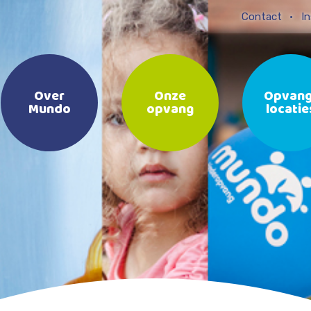
Contact
In
Over
Onze
Opvang
Mundo
opvang
locatie