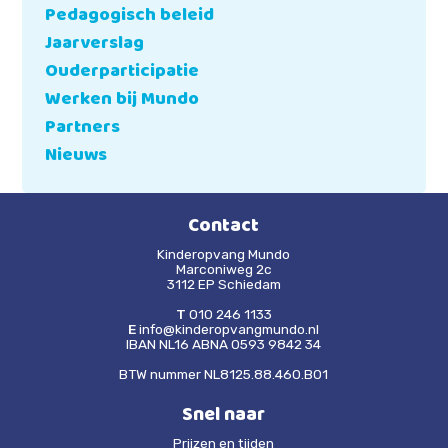
Pedagogisch beleid
Jaarverslag
Ouderparticipatie
Werken bij Mundo
Partners
Nieuws
Contact
Kinderopvang Mundo
Marconiweg 2c
3112 EP Schiedam
T
010 246 1133
E
info@kinderopvangmundo.nl
IBAN NL16 ABNA 0593 9842 34
BTW nummer NL8125.88.460.B01
Snel naar
Prijzen en tijden