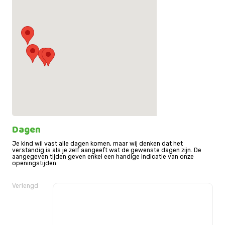
Dagen
Schiedam
PSZ Windas
Je kind wil vast alle dagen komen, maar wij denken dat het
verstandig is als je zelf aangeeft wat de gewenste dagen zijn. De
PSZ Taaltuin
aangegeven tijden geven enkel een handige indicatie van onze
openingstijden.
PSZ Singel
PSZ de Galilei
Verlengd