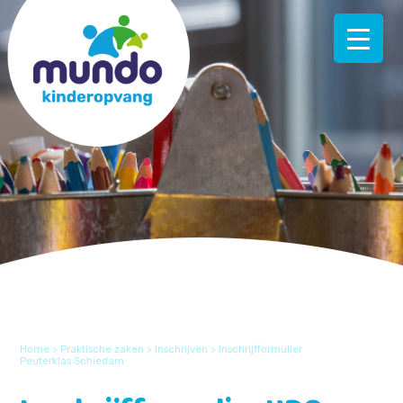
Home
>
Praktische zaken
>
Inschrijven
>
Inschrijfformulier
Peuterklas Schiedam