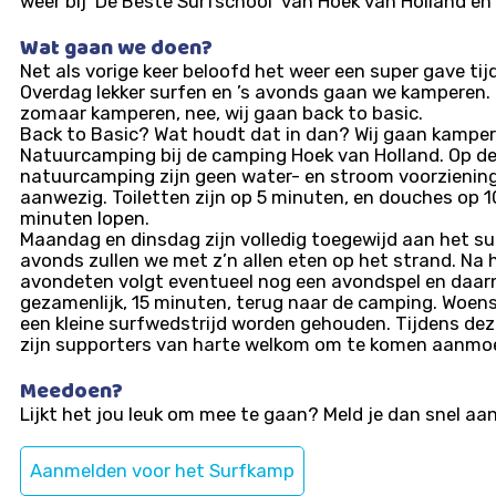
weer bij ‘De Beste Surfschool’ van Hoek van Holland e
Wat gaan we doen?
Net als vorige keer beloofd het weer een super gave tij
Overdag lekker surfen en ’s avonds gaan we kamperen. 
zomaar kamperen, nee, wij gaan back to basic.
Back to Basic? Wat houdt dat in dan? Wij gaan kamper
Natuurcamping bij de camping Hoek van Holland. Op d
natuurcamping zijn geen water- en stroom voorzienin
aanwezig. Toiletten zijn op 5 minuten, en douches op 1
minuten lopen.
Maandag en dinsdag zijn volledig toegewijd aan het sur
avonds zullen we met z’n allen eten op het strand. Na 
avondeten volgt eventueel nog een avondspel en daar
gezamenlijk, 15 minuten, terug naar de camping. Woens
een kleine surfwedstrijd worden gehouden. Tijdens dez
zijn supporters van harte welkom om te komen aanmo
Meedoen?
Lijkt het jou leuk om mee te gaan? Meld je dan snel aan
Aanmelden voor het Surfkamp