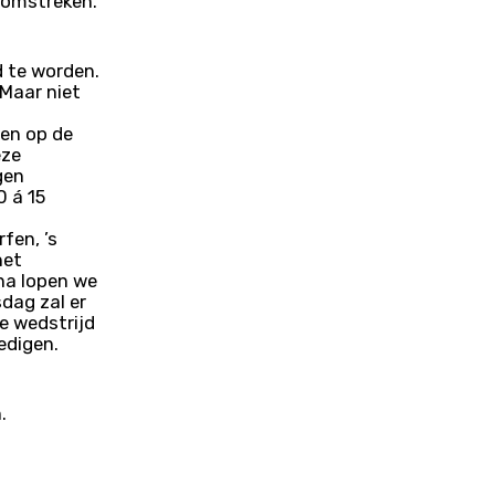
n omstreken.
d te worden.
Maar niet
en op de
eze
gen
0 á 15
fen, ’s
het
na lopen we
dag zal er
e wedstrijd
edigen.
.