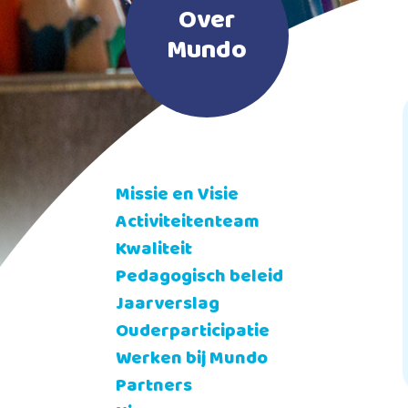
Over
Mundo
Missie en Visie
Activiteitenteam
Kwaliteit
Pedagogisch beleid
Jaarverslag
Ouderparticipatie
Werken bij Mundo
Partners