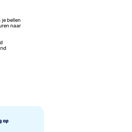
je bellen
uren naar
nd
and
g op