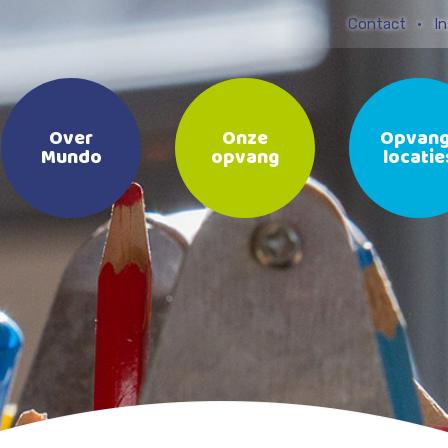
Contact
In
Over
Onze
Opvang
Mundo
opvang
locatie