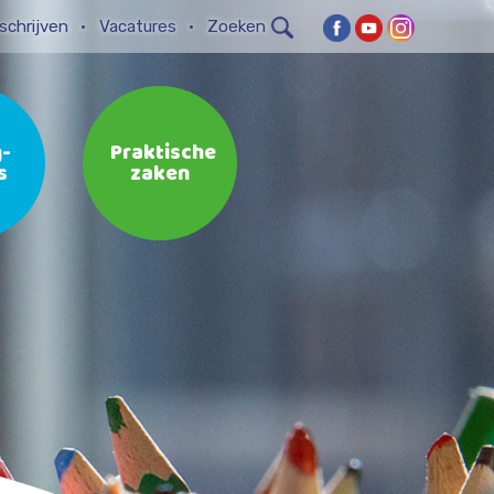
schrijven
Vacatures
Zoeken
-
Praktische
s
zaken