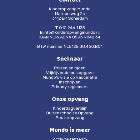
Contact
Kinderopvang Mundo
Marconiweg 2c
3112 EP Schiedam
T
010 246 1133
E
info@kinderopvangmundo.nl
IBAN NL16 ABNA 0593 9842 34
BTW nummer NL8125.88.460.B01
Snel naar
Prijzen en tijden
Vrijblijvende prijsopgave
Mundo’s visie op vaccinatie
Inschrijven
Privacy reglement
Onze opvang
Kinderdagverblijf
Buitenschoolse Opvang
Peuteropvang
Mundo is meer
Activiteitenteam