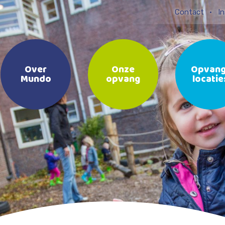
Contact
In
Over
Onze
Opvang
Mundo
opvang
locatie