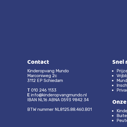
Contact
Snel 
Kinderopvang Mundo
Prijz
Marconiweg 2c
Vrijb
3112 EP Schiedam
Mundo
Insch
T
010 246 1133
Priv
E
info@kinderopvangmundo.nl
Onze
IBAN NL16 ABNA 0593 9842 34
BTW nummer NL8125.88.460.B01
Kinde
Buit
Peut