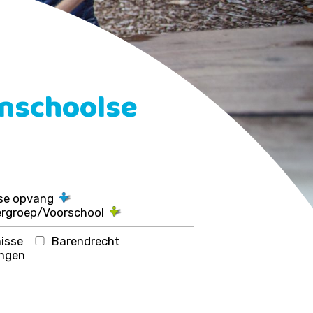
nschoolse
lse opvang
ergroep/Voorschool
nisse
Barendrecht
ingen