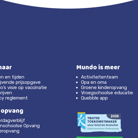
naar
Mundo is meer
en en tijden
Activiteitenteam
lijvende prijsopgave
Opa en oma
’s visie op vaccinatie
Groene kinderopvang
rijven
Vroegschoolse educatie
acy reglement
Quebble app
 opvang
rdagverblijf
enschoolse Opvang
eropvang