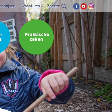
schrijven
Vacatures
Zoeken
-
Praktische
s
zaken