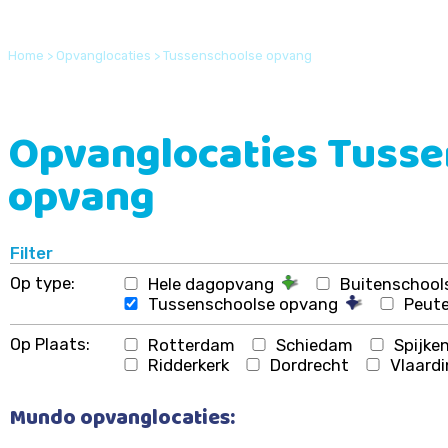
Home
>
Opvanglocaties
>
Tussenschoolse opvang
Opvanglocaties Tusse
opvang
Filter
Op type:
Hele dagopvang
Buitenschoo
Tussenschoolse opvang
Peut
Op Plaats:
Rotterdam
Schiedam
Spijke
Ridderkerk
Dordrecht
Vlaard
Mundo opvanglocaties: